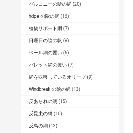
バルコニーの陰の網
(20)
hdpe の陰の網
(16)
植物サポート網
(7)
日曜日の陰の帆
(8)
ベール網の覆い
(6)
パレット網の覆い
(7)
網を収穫しているオリーブ
(9)
Windbreak の陰の網
(13)
反あられの網
(15)
反昆虫の網
(10)
反鳥の網
(13)