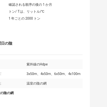
確認される順序の後の 1 か月
トン/ Tは、リットル/℃
1 年ごとの 2000 トン
日曜日の陰
紫外線のHdpe
:
3x50m、4x50m、6x50m、4x100m
:
温室の陰の網
室の陰の網