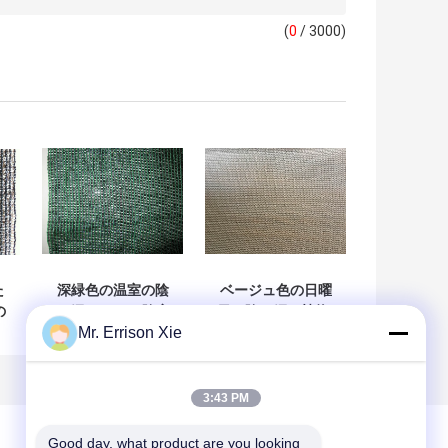
(
0
/ 3000)
た
深緑色の温室の陰
ベージュ色の日曜
の
の網、80% の陰率
日の陰の網、植物/
Mr. Errison Xie
編
の E-125 陰の網
野菜/花のための陰
の網
3:43 PM
Good day, what product are you looking 