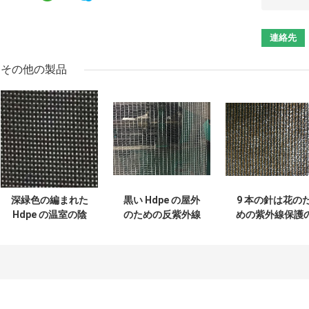
その他の製品
深緑色の編まれた
黒い Hdpe の屋外
9 本の針は花の
Hdpe の温室の陰
のための反紫外線
めの紫外線保護
の網、30% - 45%
単繊維の温室の陰
温室の陰の網を
の陰率
の網
みました