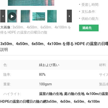
受渡し時間:
支払条件:
供給の能力:
大画像 :
3x50m、4x50m、6x50m、4x100m を
連絡先
得る HDPE の温室の日曜日の陰
3x50m、4x50m、6x50m、4x100m を得る HDPE の温室の
説明
色:
緑および黒い
材料:
陰率:
80%
サイズ
重量:
100gsm
製品名
ハイライト:
温室の陰の生地
,
庭の陰の生地
,
4x100mの温
HDPEの温室の日曜日の陰の網3x50m、4x50m、6x50m、4x100m