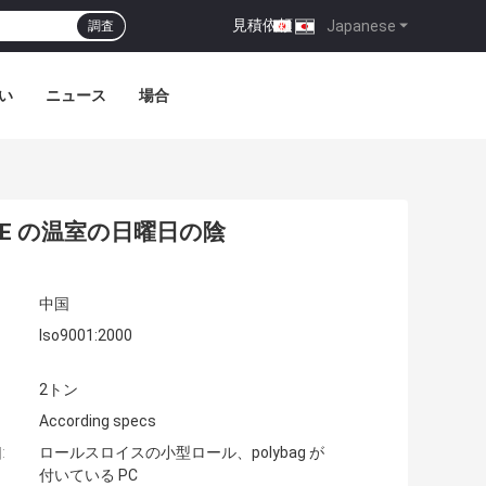
見積依頼
|
Japanese
調査
い
ニュース
場合
HDPE の温室の日曜日の陰
中国
Iso9001:2000
2トン
According specs
:
ロールスロイスの小型ロール、polybag が
付いている PC