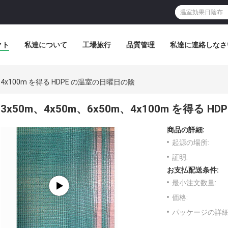
クト
私達について
工場旅行
品質管理
私達に連絡しなさ
m、4x100m を得る HDPE の温室の日曜日の陰
3x50m、4x50m、6x50m、4x100m を得る 
商品の詳細:
起源の場所:
証明:
お支払配送条件:
最小注文数量:
価格:
パッケージの詳細