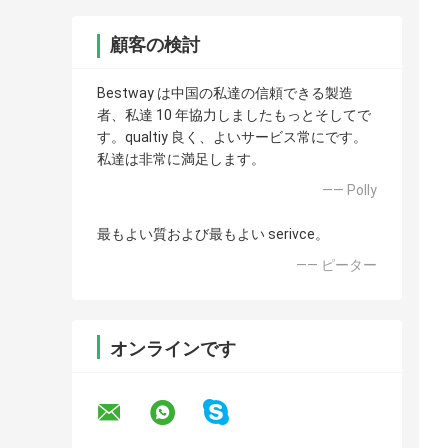
顧客の検討
Bestway は中国の私達の信頼できる製造
者、私達 10 年協力しましたもっとそしてで
す。qualtiy 良く、よいサービス常にです。
私達は非常に満足します。
—— Polly
最もよい質および最もよい serivce。
—— ピーター
オンラインです