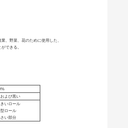
に容易農業、野菜、花のために使用した、
ことができる。
0%
緑および黒い
大きいロール
小型ロール
小さい部分