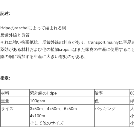
記述:
Hdpeのraschelによって編まれる網
反紫外線と良質
それに強い抗張抵抗、反紫外線の利点があり、transport.mainly
薬効がある材料および他の植物crops.itはまた家禽の生産に使用する
陰の網に増加する生産に大きい有効のがある。
指定:
材料
紫外線のHdpe
陰率
8
重量
100gsm
色
サイズ
3x50m、4x50m、6x50m
パッキング
4x100m
そして他のサイズ