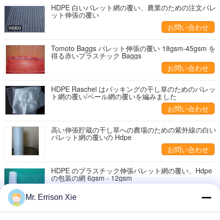
HDPE 白いパレット網の覆い、農業のための注文パレ
ット伸張の覆い
お問い合わせ
Tomoto Baggs パレット伸張の覆い 18gsm-45gsm を
得る赤いプラスチック Baggs
お問い合わせ
HDPE Raschel はパッキングの干し草のためのパレッ
ト網の覆い/ベール網の覆いを編みました
お問い合わせ
高い伸張貯蔵の干し草への農場のための紫外線の白い
パレット網の覆いの Hdpe
お問い合わせ
HDPE のプラスチック伸張パレット網の覆い、Hdpe
の包装の網 6gsm - 12gsm
お問い合わせ
Mr. Errison Xie
Raschel は農場のパッキング干し草のためのプラスチ
ック伸張の網パレット覆いを編みました