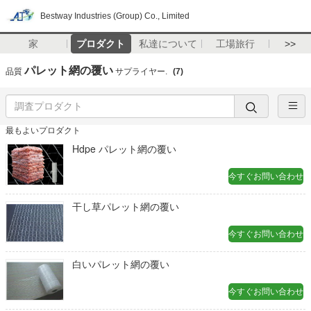
Bestway Industries (Group) Co., Limited
家
プロダクト
私達について
工場旅行
>>
パレット網の覆い
品質
サプライヤー.
(7)
最もよいプロダクト
Hdpe パレット網の覆い
今すぐお問い合わせ
干し草パレット網の覆い
今すぐお問い合わせ
白いパレット網の覆い
今すぐお問い合わせ