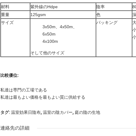
材料
紫外線のHdpe
陰率
8
重量
125gsm
色
サイズ
パッキング
3x50m、4x50m、
6x50m
4x100m
そして他のサイズ
比較優位:
私達は専門の工場である
私達は最もよい価格を最もよい質に供給する
,
,
タグ:
温室効果日陰布
温室の陰カバー
庭の陰の生地
連絡先の詳細