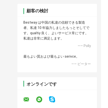
顧客の検討
Bestway は中国の私達の信頼できる製造
者、私達 10 年協力しましたもっとそしてで
す。qualtiy 良く、よいサービス常にです。
私達は非常に満足します。
—— Polly
最もよい質および最もよい serivce。
—— ピーター
オンラインです