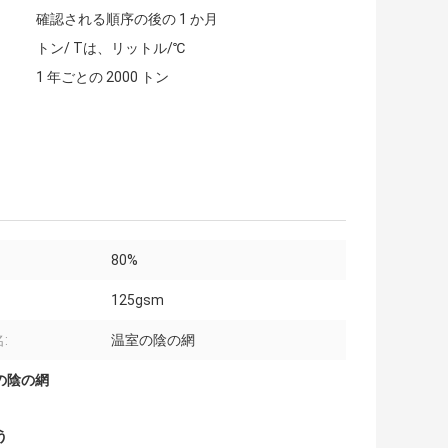
確認される順序の後の 1 か月
トン/ Tは、リットル/℃
1 年ごとの 2000 トン
80%
125gsm
:
温室の陰の網
室の陰の網
う