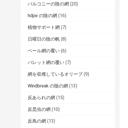
バルコニーの陰の網
(20)
hdpe の陰の網
(16)
植物サポート網
(7)
日曜日の陰の帆
(8)
ベール網の覆い
(6)
パレット網の覆い
(7)
網を収穫しているオリーブ
(9)
Windbreak の陰の網
(13)
反あられの網
(15)
反昆虫の網
(10)
反鳥の網
(13)