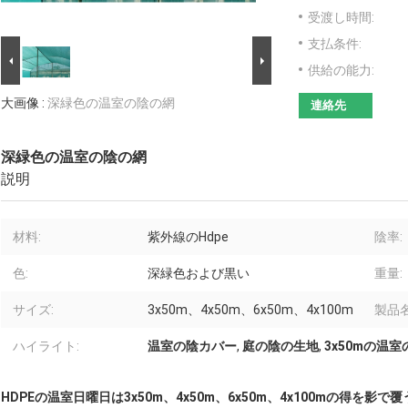
受渡し時間:
支払条件:
供給の能力:
大画像 :
深緑色の温室の陰の網
連絡先
深緑色の温室の陰の網
説明
材料:
紫外線のHdpe
陰率:
色:
深緑色および黒い
重量:
サイズ:
3x50m、4x50m、6x50m、4x100m
製品名
ハイライト:
温室の陰カバー
,
庭の陰の生地
,
3x50mの温
HDPEの温室日曜日は3x50m、4x50m、6x50m、4x100mの得を影で覆