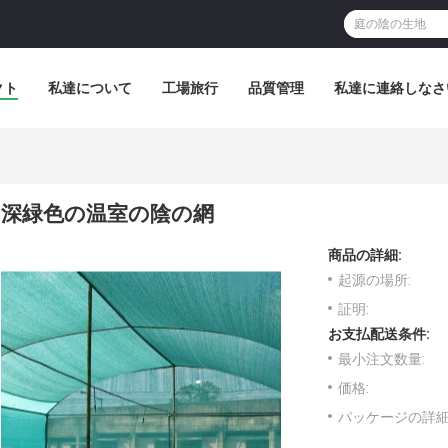
クト
私達について
工場旅行
品質管理
私達に連絡しなさ
深緑色の温室の陰の網
商品の詳細:
起源の場所:
証明:
お支払配送条件:
最小注文数量:
価格:
パッケージの詳細