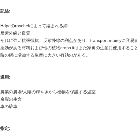
記述:
Hdpeのraschelによって編まれる網
反紫外線と良質
それに強い抗張抵抗、反紫外線の利点があり、transport.mainly
薬効がある材料および他の植物crops.itはまた家禽の生産に使用する
陰の網に増加する生産に大きい有効のがある。
適用:
農業の農場/太陽の輝やきから植物を保護する温室
余暇の生命
車の駐車
指定: