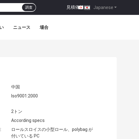
見積依頼
|
Japanese
調査
い
ニュース
場合
中国
Iso9001:2000
2トン
According specs
:
ロールスロイスの小型ロール、polybag が
付いている PC