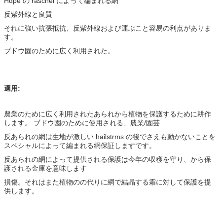
Hdpe の raschel によって編まれる網
反紫外線と良質
それに強い抗張抵抗、反紫外線および運ぶこと容易の利点がありま
す。
ブドウ園のために広く利用された。
適用:
農業のために広く利用されたあられから植物を保護するために耕作
します。
ブドウ園のために使用される、農業/園芸
反あられの網は生地が激しい hailstrms の後でさえも動かないことを
スペシャルによって編まれる網保証しますです。
反あられの網によって提供される保護は今年の収穫を守り、から保
護される金庫を意味します
損傷。それはまた植物のの代りに網で結晶する霜に対して保護を提
供します。