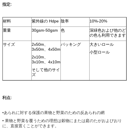
指定:
材料
紫外線の Hdpe
陰率
10%-20%
重量
30gsm-50gsm
色
深緑色および他のど
の色も利用できます
サイズ
2x50m、
パッキング
大きいロール
3x50m、4x50m
小型ロール
2x10m、
3x10m、4x10m
そして他のサイ
ズ
利点:
•あられに対する保護の果物と野菜のための反あられの網
• 果物と野菜を覆うための理想は穀物にまたは庭のたがおよびおり
に、直接置く
ことができます。