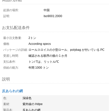
起源の場所:
中国
証明:
Iso9001:2000
お支払配送条件
最小注文数量:
2トン
価格:
According specs
パッケージの詳細:
ロールスロイスの小型ロール、polybag が付いている PC
受渡し時間:
確認される順序の後の 1 か月
支払条件:
トン/ Tは、リットル/℃
供給の能力:
年間 1000 トン
説明
反あられの網
色:
深緑色
素材:
紫外線の Hdpe
製品名:
反あられの網