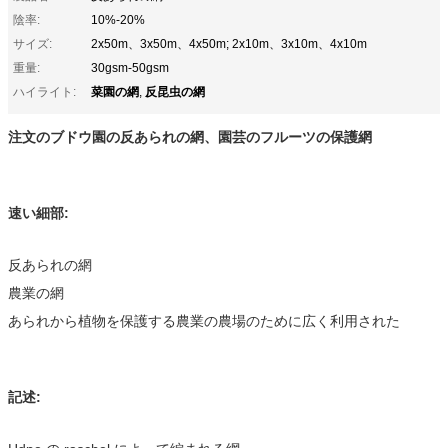
陰率:
10%-20%
サイズ:
2x50m、3x50m、4x50m; 2x10m、3x10m、4x10m
重量:
30gsm-50gsm
菜園の網
反昆虫の網
ハイライト:
,
注文のブドウ園の反あられの網、園芸のフルーツの保護網
速い細部:
反あられの網
農業の網
あられから植物を保護する農業の農場のために広く利用された
記述: