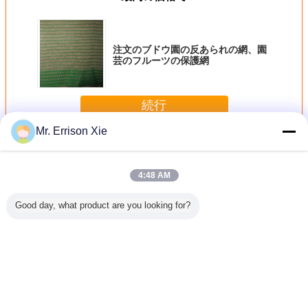
注文のブドウ園の反あられの網、園
芸のフルーツの保護網
続行
Mr. Errison Xie
反あられの網
多く
4:48 AM
Good day, what product are you looking for?
ための反
ブドウ 30gsm -
Hdpe によって編
農業の深緑色の
農業の反
れの網
50gsm のための紫
まれる反鳥の網、
HDPE の反あられ
網
外線抵抗力がある
植物のための黒い
の網、10% - 20%
の反あられの保護
菜園の網
の陰率
網を収穫して下さ
い
言語を変えて下さい
Japanese