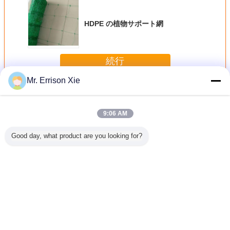
HDPE の植物サポート網
続行
Mr. Errison Xie
植物サポート網
多く
9:06 AM
Good day, what product are you looking for?
s Hdpe の
上昇の植物は温
注文の HDPE の植
農業の農場、花ま
緑植物サ
ート網、
室、庭のための緑/
物サポート網、マ
たは豆のための
農業のき
白得ることを支え
メ科植物のための
8gsm を得る突き
りの網
ます
野菜サポート網
出された植物サポ
ート
言語を変えて下さい
Japanese