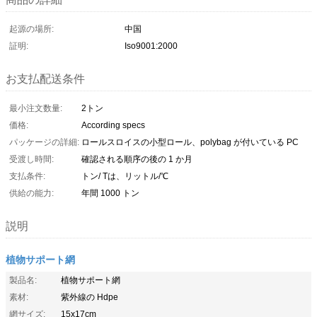
起源の場所:
中国
証明:
Iso9001:2000
お支払配送条件
最小注文数量:
2トン
価格:
According specs
パッケージの詳細:
ロールスロイスの小型ロール、polybag が付いている PC
受渡し時間:
確認される順序の後の 1 か月
支払条件:
トン/ Tは、リットル/℃
供給の能力:
年間 1000 トン
説明
植物サポート網
製品名:
植物サポート網
素材:
紫外線の Hdpe
網サイズ:
15x17cm