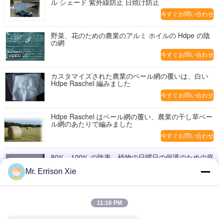
ル シェード 紫外線防止 日焼け防止
今すぐお問い合わせ
野菜、花のための農業のアルミ ホイルの Hdpe の陰
の網
今すぐお問い合わせ
カスタマイズされた農業のベール網の覆いは、白い
Hdpe Raschel 編みました
今すぐお問い合わせ
Hdpe Raschel はベール網の覆い、農業の干し草ベー
ル網のあたりで編みました
今すぐお問い合わせ
80% - 100% の陰率、植物の日曜日の保護のための庭
の陰の網
Mr. Errison Xie
今すぐお問い合わせ
装飾的な日光の庭、ベージュ色のための屋外の陰の帆
11:16 PM
生地
今すぐお問い合わせ