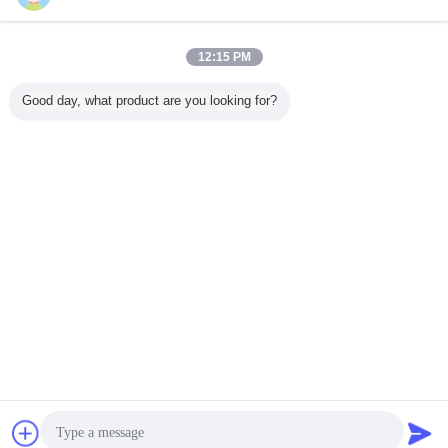
今すぐお問い合わせ
Hdpe のオリーブ色の収穫の網
12:15 PM
今すぐお問い合わせ
Good day, what product are you looking for?
1 / 2
言語を変えて下さい
Japanese
ホーム
|
私達について
|
私達に連絡しなさい
|
地図
|
プライバシーポリシー
デスクトップの眺め
Copyright © 2013 - 2025 Bestway Industries (Group) Co., Limited.
All rights reserved.
チャット
見積依頼