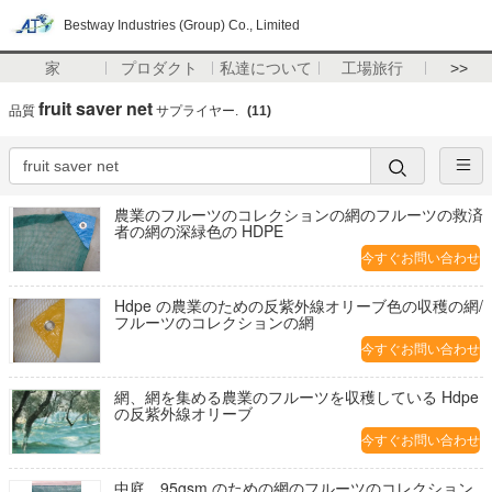
Bestway Industries (Group) Co., Limited
家
プロダクト
私達について
工場旅行
>>
fruit saver net
品質
サプライヤー.
(11)
農業のフルーツのコレクションの網のフルーツの救済
者の網の深緑色の HDPE
今すぐお問い合わせ
Hdpe の農業のための反紫外線オリーブ色の収穫の網/
フルーツのコレクションの網
今すぐお問い合わせ
網、網を集める農業のフルーツを収穫している Hdpe
の反紫外線オリーブ
今すぐお問い合わせ
中庭、95gsm のための網のフルーツのコレクション